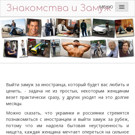
Знакомства и Замуж
МЕНЮ
Главная
Добавить анкету
Что пишут мужчины
Идеальный мужчина
Вопросы и Ответы
Советы
Выйти замуж за иностранца, который будет вас любить и
Контакты
ценить, - задача не из простых, некоторым женщинам
везет практически сразу, у других уходят на это долгие
месяцы.
Можно сказать, что украинки и россиянки стремятся
познакомиться с иностранцем и выйти замуж за рубеж,
потому что им надоела бытовая неустроенность и
нищета, каждая женщина мечтает опереться на сильное